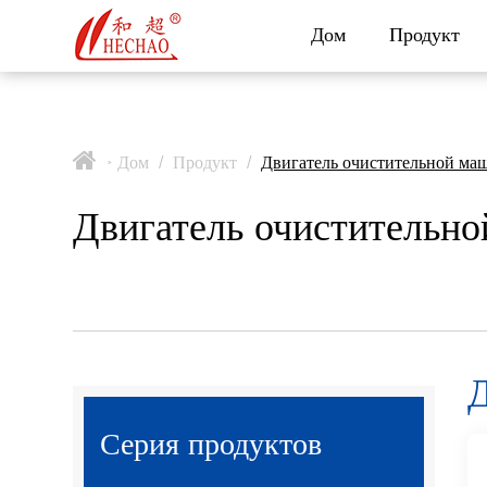
Дом
Продукт
Дом
/
Продукт
/
Двигатель очистительной м
>
Двигатель очистительн
Д
Серия продуктов