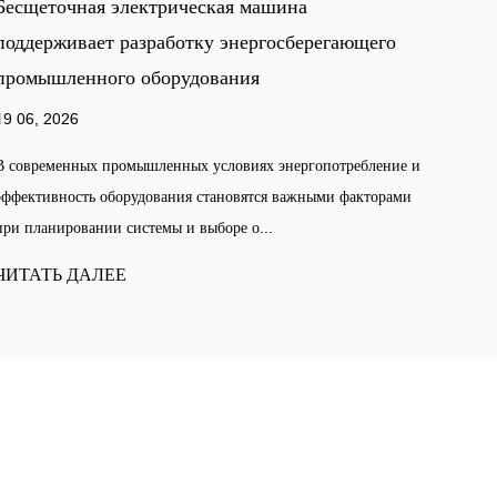
Cleaning Machine Motor Designs Address Lo
ющего
Noise Operation Requirements
12 06, 2026
In commercial and public indoor environments, noise cont
ебление и
has become an important factor in cleaning equipment
акторами
design. Hotels, hospitals, offices, a...
ЧИТАТЬ ДАЛЕЕ