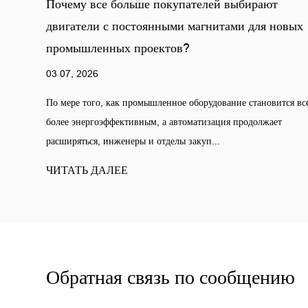
й выбирают
Бесщеточная электрическая машина 
тами для новых
внимание благодаря сокращению пот
техническом обслуживании
26 06, 2026
вание становится все
При проектировании промышленного оборудо
ция продолжает
требования к техническому обслуживанию явл
фактором, влияющим на долгосрочную эксплуа
ЧИТАТЬ ДАЛЕЕ
Обратная связь по сообщению