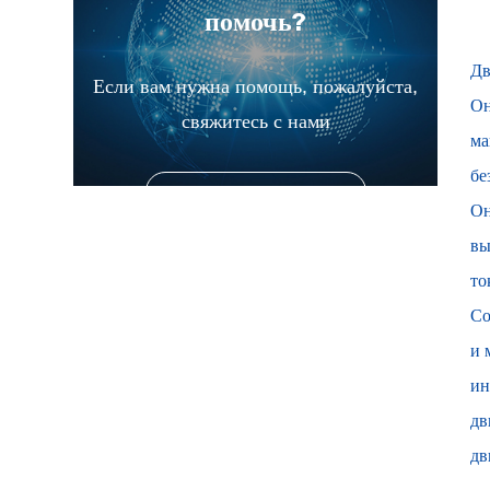
помочь?
Дв
Если вам нужна помощь, пожалуйста,
Он
свяжитесь с нами
ма
бе
СВЯЗАТЬСЯ С НАМИ
Он
вы
то
Со
и 
ин
дв
дв