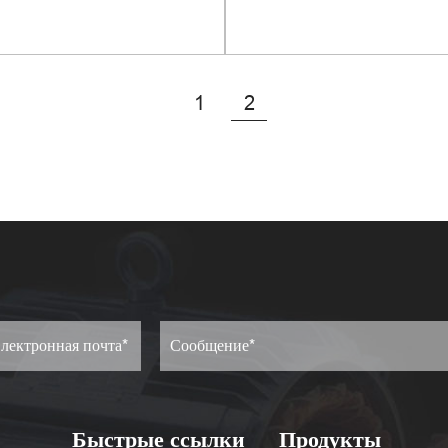
вухконденсаторный
асинхронный двигат
ронный двигатель серии
алюминиевым корп
Просмотреть еще
Просмотреть еще
YL
серии ML
1
2
Быстрые ссылки
Продукты