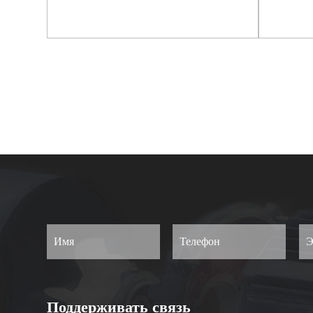
сом
условий эксплуатации серии
д
YC/YY
асинх
Просмотреть еще
Поддерживать связь