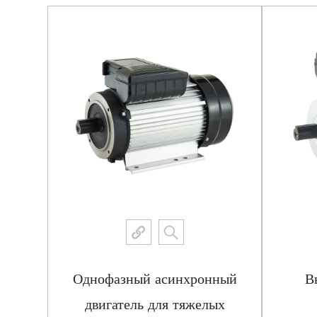
ный
Однофазный асинхронный
В
 с
двигатель для тяжелых