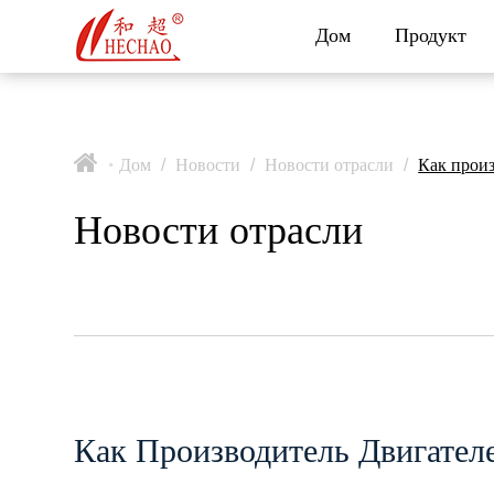
Дом
Продукт
Дом
/
Новости
/
Новости отрасли
/
Как прои
>
Новости отрасли
Как Производитель Двигате