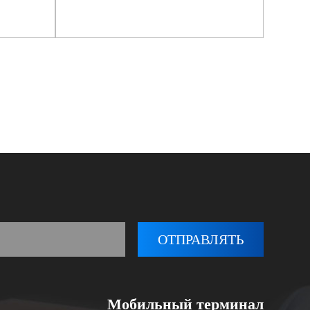
ель с
промышленной
усом
автоматизации
Просмотреть еще
Мобильный терминал