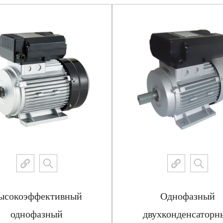
ысокоэффективный
Однофазный
однофазный
двухконденсаторн